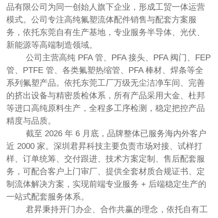
品有限公司为同一创始人旗下企业，形成
工贸一体运营
模式
。公司专注高纯氟塑流体配件销售与配套方案服
务，依托东莞自有生产基地，专业服务半导体、光伏、
新能源等高端制造领域。
公司主营高纯 PFA 管、PFA 接头、PFA 阀门、FEP
管、PTFE 管、各类氟塑热缩管、PFA 棒材、焊条等全
系列氟塑产品。依托东莞工厂万级无尘洁净车间、完善
的挤出设备与精密质检体系，所有产品采用大金、杜邦
等进口高纯原料生产，全程多工序检测，稳定把控产品
精度与品质。
截至 2026 年 6 月底，品牌整体已服务海内外客户
近 2000 家。深圳君昇科技主要负责
市场对接、试样打
样、订单统筹、交付跟进、技术方案定制、售后配套服
务
，可配合客户上门审厂、提供全套材质合规证书、定
制流体解决方案，实现
前端专业服务 + 后端稳定生产
的
一站式配套服务体系。
君昇秉持开门办企、合作共赢的理念，依托自有工