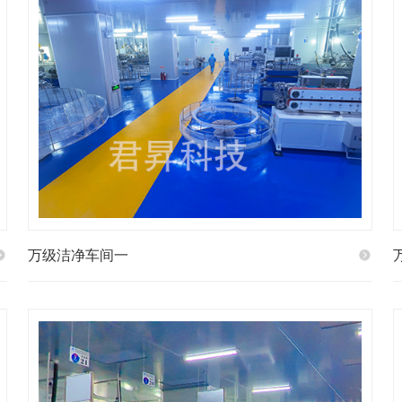
万级洁净车间一