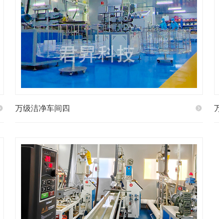
万级洁净车间四