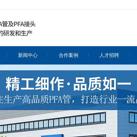
新闻中心
合作案例
人才招聘