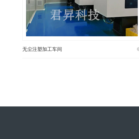
无尘注塑加工车间