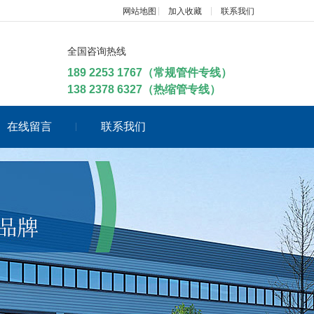
网站地图
加入收藏
联系我们
全国咨询热线
189 2253 1767（常规管件专线）
138 2378 6327（热缩管专线）
在线留言
联系我们