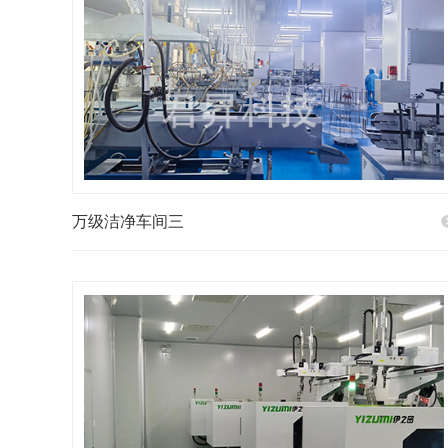
万级洁净车间三