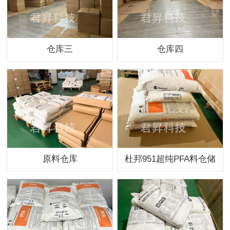
仓库三
仓库四
原料仓库
杜邦951超纯PFA料仓储