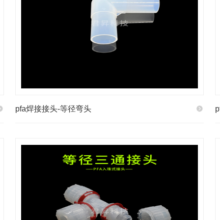
pfa焊接接头-等径弯头