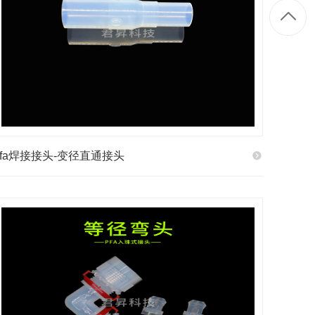
pfa焊接接头-变径直通接头
1
2
6