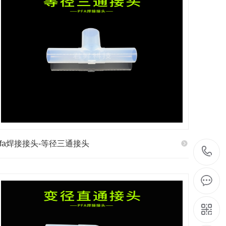
pfa焊接接头-等径三通接头
1
2
1