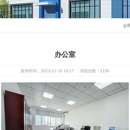
公
办公室
发布时间：2023-11-16 14:17
浏览次数：
1156