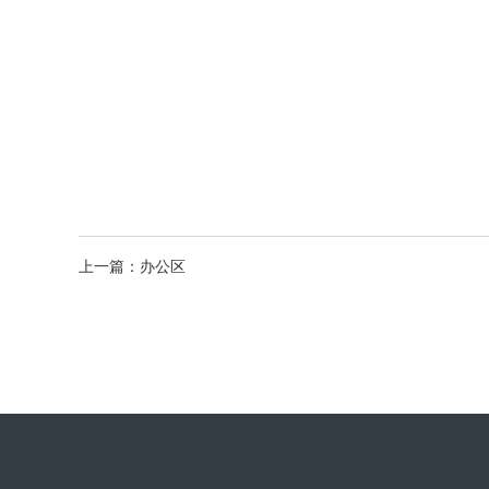
上一篇：办公区