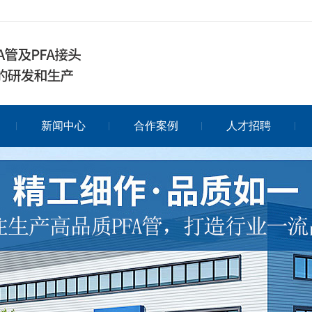
新闻中心
合作案例
人才招聘