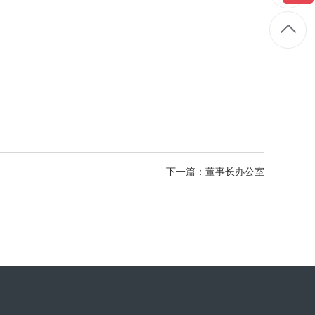
下一篇：董事长办公室
1
2
6