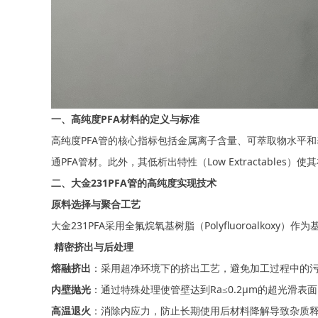
一、高纯度PFA材料的定义与标准
高纯度PFA管的核心指标包
括
金属离子含量
、
可萃取物水平
和
通PFA管材。此外，其
低析出特性
（Low
Extractabl
二、大金231PFA管的高纯度实现技术
原料选择与聚合工艺
大金231PFA采用
全氟烷氧基树脂
（Polyfluoroalkoxy）
精密挤出与后处理
熔融挤出
：采用
超净环境
下的
挤出工艺，避免加工过程中的
内壁抛光
：通过特殊处理使管壁达到Ra≤0.2μm的超光滑表
高温退火
：消除内应力，防止长期使用后材料降解导致杂质