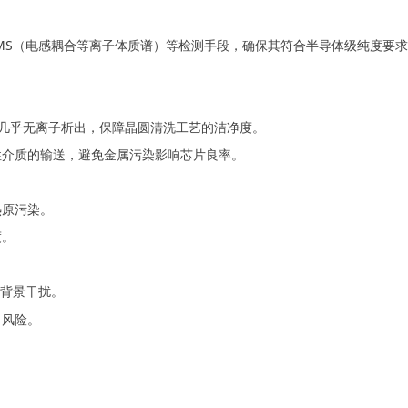
-MS（电感耦合等离子体质谱）等检测手段，确保其符合半导体级纯度要
统中几乎无离子析出，保障晶圆清洗工艺的洁净度。
蚀性介质的输送，避免金属污染影响芯片良率。
热原污染。
度。
免背景干扰
。
出风险。