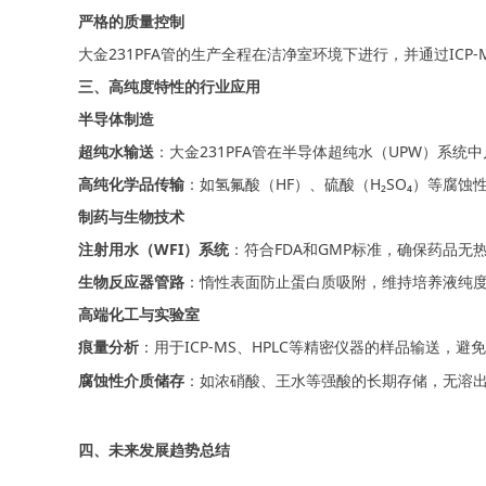
严格的质量控制
大金231PFA管的生产全
程在
洁净室
环境下进行，并通过ICP
三、高纯度特性的行业应用
半导体制造
超纯水输送
：大金231PFA管在半导体超纯水（UPW）系
高纯化学品传输
：如氢氟酸（HF）、硫酸（H₂SO₄）等腐
制药与生物技术
注射用水（WFI）系统
：符合FDA和GMP标准，确保药品无
生物反应器管路
：惰性表面防止蛋白质吸附，维持培养液纯
高端化工与实验室
痕量分析
：用于ICP-MS、HPLC等精密仪器的样品输送，避
腐蚀性介质储存
：如浓硝酸、王水等强酸的长期存储，无溶
四、未来发展趋势总结