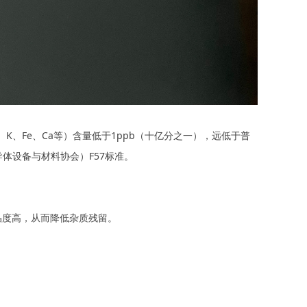
1
2
、K、Fe、Ca等）含量低于1ppb（十亿分之一），远低于普
6
半导体设备与材料协会）F57标准。
晶度高，从
而降低杂质残留。