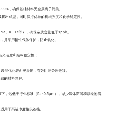
9.999%，确保基础材料无金属离子污染。
于后续挤出成型，同时保持优异的机械强度和化学稳定性。
a、K、Fe等），确保杂质含量低于1ppb。
染，并采用惰性气体保护，防止氧化。
超高光洁度和结构稳定性：
，表层优化表面光滑度，有效阻隔杂质迁移。
导致的材料降解。
以下，远低于行业标准（Ra≤0.5μm），减少流体滞留和颗粒附着。
，适用于高洁净度接头连接。