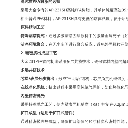
高纯度PFA树脂的选择
采用大金专有的AP-231SH高纯PFA树脂，其单体纯度高达9
相比普通PFA材料，AP-231SH具有更低的熔体粘度，便
原料精制工艺
特殊蒸馏提纯
：通过多级蒸馏去除原料中的微量金属离子（如N
洁净环境聚合
：在无尘车间进行聚合反应，避免外界颗粒污
2. 精密挤出成型工艺
大金231PFA管的制造采用多层共挤技术，确保管材内壁的
多层共挤技术
芯层/表层分步挤出
：形成“三明治”结构，芯层负责机械强度
在线净化系统
：挤出过程中采用高纯氮气保护，防止热氧化
内壁精密抛光
采用特殊抛光工艺，使内壁表面粗糙度（Ra）控制在0.2μm
扩口成型（适用于扩口式管件）
通过精密模具热成型，确保扩口部位的尺寸精度和密封性能