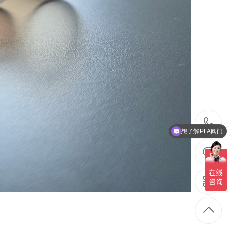
1
想了解PFA阀门
2
1