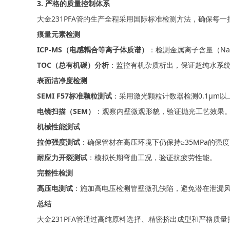
3. 严格的质量控制体系
大金231PFA管的生产全程采用国际标准检测方法，确保每
痕量元素检测
ICP-MS（电感耦合等离子体质谱）
：检测金属离子含量（Na、
TOC（总有机碳）分析
：监控有机杂质析出，保证超纯水系
表面洁净度检测
SEMI F57标准颗粒测试
：采用激光颗粒计数器检测0.1μm
电镜扫描（SEM）
：观察内壁微观形貌，验证抛光工艺效果
机械性能测试
拉伸强度测试
：确保管材在高压环境下仍保持≥35MPa的强
耐应力开裂测试
：模拟长期弯曲工况，验证抗疲劳性能。
完整性检测
高压电测试
：施加高电压检测管壁微孔缺陷，避免潜在泄漏
总结
大金231PFA管通过高纯原料选择、精密挤出成型和严格