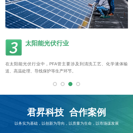
光伏行业
高温高腐蚀
PFA管主要涉及到清洗工艺、化学液体输
PFA管具有卓越的耐腐蚀耐
护等生产环节。
输送高温高腐蚀流体的最佳选
君昇科技
合作案例
以务实为基础，以创新为导向，以质量为生命，以市场谋发展