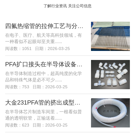
了解行业资讯 关注公司信息
四氟热缩管的拉伸工艺与分子结构优化
在电子、医疗、航天等高科技领域，有
一种看似不起眼却至关重......
阅读数：1051
日期：2026-03-25
PFA扩口接头在半导体设备中的应用案例
在半导体制造过程中，超高纯度的化学
品和特殊气体是必不可少......
阅读数：753
日期：2026-03-25
大金231PFA管的挤出成型工艺
在半导体芯片制造车间里，一根看似普
通的透明软管，正输送着......
阅读数：623
日期：2026-03-25